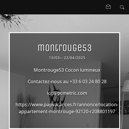
montrouge53
10/03—22/04/2025
Montrouge53 Cocon lumineux
Contactez-nous au +33 6 03 24 80 28
loc@pcmetric.com
https
://
www.papvacances.fr/annonce/location-
appartement-montrouge-92120-r208801197